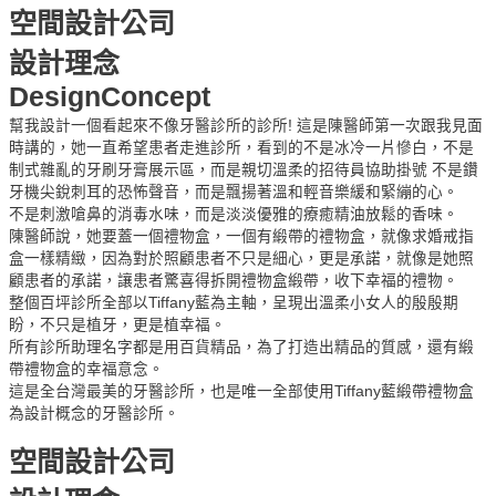
空間設計公司
設計理念
DesignConcept
幫我設計一個看起來不像牙醫診所的診所! 這是陳醫師第一次跟我見面
時講的，她一直希望患者走進診所，看到的不是冰冷一片慘白，不是
制式雜亂的牙刷牙膏展示區，而是親切溫柔的招待員協助掛號 不是鑽
牙機尖銳刺耳的恐怖聲音，而是飄揚著溫和輕音樂緩和緊繃的心。
不是刺激嗆鼻的消毒水味，而是淡淡優雅的療癒精油放鬆的香味。
陳醫師說，她要蓋一個禮物盒，一個有緞帶的禮物盒，就像求婚戒指
盒一樣精緻，因為對於照顧患者不只是細心，更是承諾，就像是她照
顧患者的承諾，讓患者驚喜得拆開禮物盒緞帶，收下幸福的禮物。
整個百坪診所全部以Tiffany藍為主軸，呈現出溫柔小女人的殷殷期
盼，不只是植牙，更是植幸福。
所有診所助理名字都是用百貨精品，為了打造出精品的質感，還有緞
帶禮物盒的幸福意念。
這是全台灣最美的牙醫診所，也是唯一全部使用Tiffany藍緞帶禮物盒
為設計概念的牙醫診所。
空間設計公司