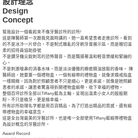
設計理念
Design
Concept
幫我設計一個看起來不像牙醫診所的診所!
這是陳醫師第一次跟我見面時講的，她一直希望患者走進診所，看到
的不是冰冷一片慘白，不是制式雜亂的牙刷牙膏展示區，而是親切溫
柔的招待員協助掛號
不是鑽牙機尖銳刺耳的恐怖聲音，而是飄揚著溫和輕音樂緩和緊繃的
心。
不是刺激嗆鼻的消毒水味，而是淡淡優雅的療癒精油放鬆的香味。 陳
醫師說，她要蓋一個禮物盒，一個有緞帶的禮物盒，就像求婚戒指盒
一樣精緻，因為對於照顧患者不只是細心，更是承諾，就像是她照顧
患者的承諾，讓患者驚喜得拆開禮物盒緞帶，收下幸福的禮物。
整個百坪診所全部以Tiffany藍為主軸，呈現出溫柔小女人的殷殷期
盼，不只是植牙，更是植幸福。
所有診所助理名字都是用百貨精品，為了打造出精品的質感，還有緞
帶禮物盒的幸福意念。
這是全台灣最美的牙醫診所，也是唯一全部使用Tiffany藍緞帶禮物盒
為設計概念的牙醫診所。
Award Record