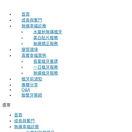
Skip
to
content
首頁
成長與奮鬥
無痛幸福診療
水雷射無痛植牙
美白貼片服務
無痛矯正服務
優質環境
真實幸福案例
長輩植牙重建
一日植牙服務
無痛植牙服務
植牙前須知
專欄分享
Q&A
聯繫牙醫師
選單
首頁
成長與奮鬥
無痛幸福診療