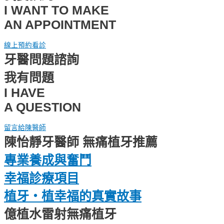
I WANT TO MAKE
AN APPOINTMENT
線上預約看診
牙醫問題諮詢
我有問題
I HAVE
A QUESTION
留言給陳醫師
陳怡靜牙醫師 無痛植牙推薦
專業養成與奮⾾
幸福診療項⽬
植牙・植幸福的真實故事
億植⽔雷射無痛植牙