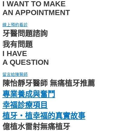
I WANT TO MAKE
AN APPOINTMENT
線上預約看診
牙醫問題諮詢
我有問題
I HAVE
A QUESTION
留言給陳醫師
陳怡靜牙醫師 無痛植牙推薦
專業養成與奮⾾
幸福診療項⽬
植牙・植幸福的真實故事
億植⽔雷射無痛植牙